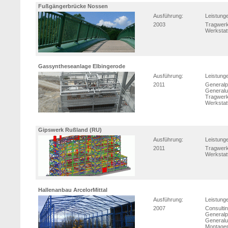
Fußgängerbrücke Nossen
Ausführung:
Leistung
2003
Tragwerk
Werkstat
Gassyntheseanlage Elbingerode
Ausführung:
Leistung
2011
Generalp
Generalu
Tragwerk
Werkstat
Gipswerk Rußland (RU)
Ausführung:
Leistung
2011
Tragwerk
Werkstat
Hallenanbau ArcelorMittal
Ausführung:
Leistung
2007
Consulti
Generalp
Generalu
Montage