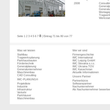
2008
Consulti
Generalp
Generalu
Montage
Tragwerk
Werkstat
8
Seite
1
2
3
4
5
6
7
| Eintrag 71 bis 80 von 77
Was wir leisten
Wer wir sind
Stahlbau
Firmengeschichte
Tragwerksplanung
IMC International
Parkhausbauten
IMC Leipzig GmbH
Fördertechnik
IMC Slovakia s.r.o.
Generalplanung
IMC Ukraina TOV
Generalunternehmer
IMC Kasachstan
Maschinenbau
Aktuelle Informationen
CAD Consulting
Unsere Partner
IMC-PLANUNG®
Partnerbüros
Projektliste
Softwarepartner
Industrie
Nachunternehmer
Infrastruktur
Als Nachunternehmer bewerbe
Verkehr
Parkhäuser
Maschinenbau