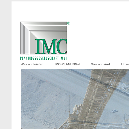
Was wir leisten
IMC-PLANUNG®
Wer wir sind
Unse