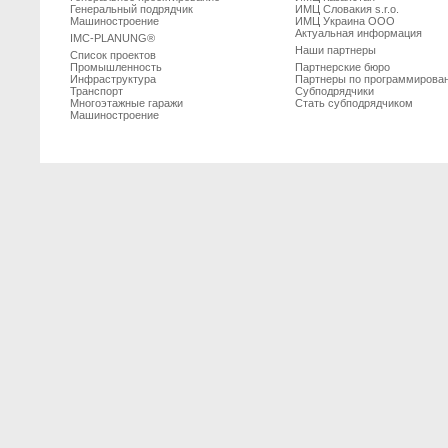
Генеральный подрядчик
ИМЦ Словакия s.r.o.
Машиностроение
ИМЦ Украина ООО
Актуальная информация
IMC-PLANUNG®
Наши партнеры
Список проектов
Промышленность
Партнерские бюро
Инфраструктура
Партнеры по программирова
Транспорт
Субподрядчики
Многоэтажные гаражи
Стать субподрядчиком
Машиностроение