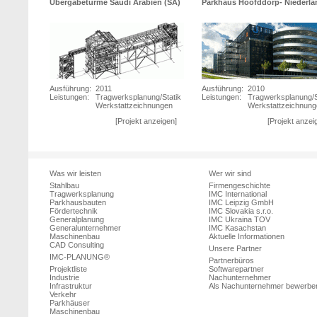
Übergabetürme Saudi Arabien (SA)
Parkhaus Hoofddorp- Niederla
Ausführung:
2011
Ausführung:
2010
Leistungen:
Tragwerksplanung/Statik
Leistungen:
Tragwerksplanung/S
Werkstattzeichnungen
Werkstattzeichnun
[Projekt anzeigen]
[Projekt anzei
Was wir leisten
Wer wir sind
Stahlbau
Firmengeschichte
Tragwerksplanung
IMC International
Parkhausbauten
IMC Leipzig GmbH
Fördertechnik
IMC Slovakia s.r.o.
Generalplanung
IMC Ukraina TOV
Generalunternehmer
IMC Kasachstan
Maschinenbau
Aktuelle Informationen
CAD Consulting
Unsere Partner
IMC-PLANUNG®
Partnerbüros
Projektliste
Softwarepartner
Industrie
Nachunternehmer
Infrastruktur
Als Nachunternehmer bewerbe
Verkehr
Parkhäuser
Maschinenbau