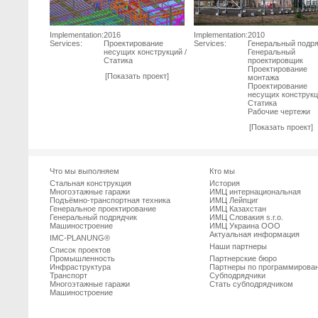
Implementation:
2016
Implementation:
2010
Services:
Проектирование
Services:
Генеральный подр
несущих конструкций /
Генеральный
Статика
проектировщик
Проектирование
[Показать проект]
монтажа
Проектирование
несущих конструкц
Статика
Рабочие чертежи
[Показать проект]
Что мы выполняем
Кто мы
Стальная конструкция
История
Многоэтажные гаражи
ИМЦ интернациональная
Подъёмно-транспортная техника
ИМЦ Лейпциг
Генеральное проектирование
ИМЦ Казахстан
Генеральный подрядчик
ИМЦ Словакия s.r.o.
Машиностроение
ИМЦ Украина ООО
Актуальная информация
IMC-PLANUNG®
Наши партнеры
Список проектов
Промышленность
Партнерские бюро
Инфраструктура
Партнеры по программирова
Транспорт
Субподрядчики
Многоэтажные гаражи
Стать субподрядчиком
Машиностроение