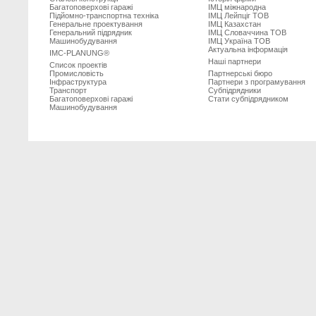
Багатоповерхові гаражі
ІМЦ міжнародна
Підйомно-транспортна техніка
ІМЦ Лейпцiг ТОВ
Генеральне проектування
ІМЦ Казахстан
Генеральний підрядник
ІМЦ Словаччина ТОВ
Машинобудування
ІМЦ Україна ТОВ
Актуальна інформація
IMC-PLANUNG®
Наші партнери
Список проектів
Промисловість
Партнерські бюро
Iнфраструктура
Партнери з програмування
Транспорт
Субпiдрядники
Багатоповерхові гаражі
Стати субпідрядником
Машинобудування