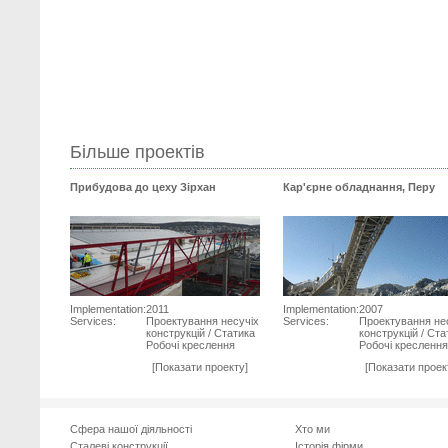
Більше проектів
Прибудова до цеху Зірхан
Кар'єрне обладнання, Перу
Implementation:
2011
Implementation:
2007
Services:
Проектування несучіх
Services:
Проектування не
конструкцій / Статика
конструкцій / Ста
Робочі креслення
Робочі креслення
[Показати проекту]
[Показати проек
Сфера нашої діяльності
Хто ми
Сталеві конструкції
Історія фірми