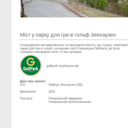
Міст у парку для гри в гольф Зеехаузен
Спорудження автодорожнього та пішохідного мосту, що з'єднує територію
парку для гри в гольф з колишнiм сміттєзвалищем Лейпцiга, де було
створено панорамне поле з 5-ма лунками.
golfpark-seehausen.de
Дані про проект
Сіті:
Лейпцiг Зеехаузен (DE)
Виконання:
2011
Послуги:
Генеральний підрядник
Генеральний проектувальник