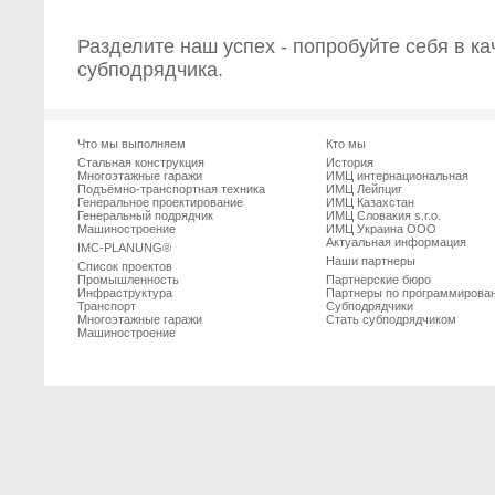
Разделите наш успех - попробуйте себя в к
субподрядчика.
Что мы выполняем
Кто мы
Стальная конструкция
История
Многоэтажные гаражи
ИМЦ интернациональная
Подъёмно-транспортная техника
ИМЦ Лейпциг
Генеральное проектирование
ИМЦ Казахстан
Генеральный подрядчик
ИМЦ Словакия s.r.o.
Машиностроение
ИМЦ Украина ООО
Актуальная информация
IMC-PLANUNG®
Наши партнеры
Список проектов
Промышленность
Партнерские бюро
Инфраструктура
Партнеры по программирова
Транспорт
Субподрядчики
Многоэтажные гаражи
Стать субподрядчиком
Машиностроение