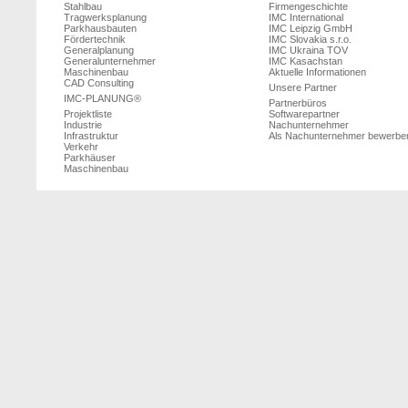
Stahlbau
Firmengeschichte
Tragwerksplanung
IMC International
Parkhausbauten
IMC Leipzig GmbH
Fördertechnik
IMC Slovakia s.r.o.
Generalplanung
IMC Ukraina TOV
Generalunternehmer
IMC Kasachstan
Maschinenbau
Aktuelle Informationen
CAD Consulting
Unsere Partner
IMC-PLANUNG®
Partnerbüros
Projektliste
Softwarepartner
Industrie
Nachunternehmer
Infrastruktur
Als Nachunternehmer bewerbe
Verkehr
Parkhäuser
Maschinenbau