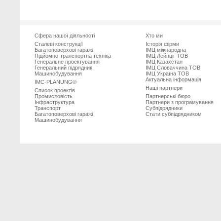
Сфера нашої діяльності
Хто ми
Сталеві конструкції
Історія фірми
Багатоповерхові гаражі
ІМЦ міжнародна
Підйомно-транспортна техніка
ІМЦ Лейпцiг ТОВ
Генеральне проектування
ІМЦ Казахстан
Генеральний підрядник
ІМЦ Словаччина ТОВ
Машинобудування
ІМЦ Україна ТОВ
Актуальна інформація
IMC-PLANUNG®
Наші партнери
Список проектів
Промисловість
Партнерські бюро
Iнфраструктура
Партнери з програмування
Транспорт
Субпiдрядники
Багатоповерхові гаражі
Стати субпідрядником
Машинобудування