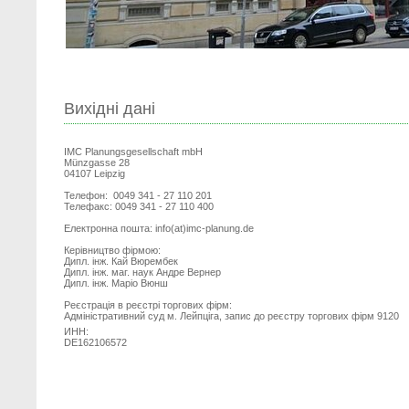
Вихідні дані
IMC Planungsgesellschaft mbH
Münzgasse 28
04107 Leipzig
Телефон: 0049 341 - 27 110 201
Телефакс: 0049 341 - 27 110 400
Електронна пошта:
info(at)imc-planung.de
Керівництво фірмою:
Дипл. iнж. Кай Вюрембек
Дипл. інж. маг. наук Андре Вернер
Дипл. інж. Маріо Вюнш
Реєстрація в реєстрі торгових фірм:
Адміністративний суд м. Лейпцiга, запис до реєстру торгових фірм 9120
ИНН:
DE162106572