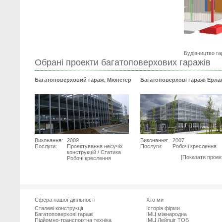
Будівництво га
Обрані проекти багатоповерхових гаражів
Багатоповерховий гараж, Мюнстер
Багатоповерхові гаражі Ерла
Виконання:
2009
Виконання:
2007
Послуги:
Проектування несучіх
Послуги:
Робочі креслення
конструкцій / Статика
[Показати проек
Робочі креслення
Сфера нашої діяльності
Хто ми
Сталеві конструкції
Історія фірми
Багатоповерхові гаражі
ІМЦ міжнародна
Підйомно-транспортна техніка
ІМЦ Лейпцiг ТОВ