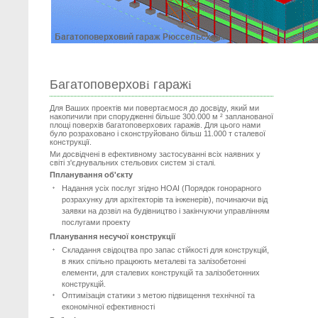
Багатоповерховi гаражi
Для Ваших проектів ми повертаємося до досвіду, який ми
накопичили при спорудженні більше 300.000 м ² запланованої
площі поверхів багатоповерхових гаражів. Для цього нами
було розраховано і сконструйовано більш 11.000 т сталевої
конструкції.
Ми досвідчені в ефективному застосуванні всіх наявних у
світі з'єднувальних стельових систем зі сталі.
Ппланування об'єкту
Надання усіх послуг згідно HOAI (Порядок гонорарного
розрахунку для архітекторів та інженерів), починаючи від
заявки на дозвіл на будівництво і закінчуючи управлінням
послугами проекту
Планування несучої конструкції
Складання свідоцтва про запас стійкості для конструкцій,
в яких спільно працюють металеві та залізобетонні
елементи, для сталевих конструкцій та залізобетонних
конструкцій.
Оптимізація статики з метою підвищення технічної та
економічної ефективності