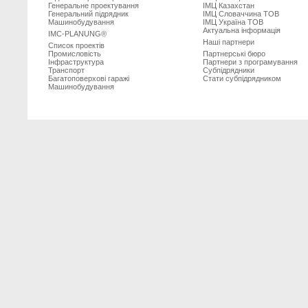
Генеральне проектування
ІМЦ Казахстан
Генеральний підрядник
ІМЦ Словаччина ТОВ
Машинобудування
ІМЦ Україна ТОВ
Актуальна інформація
IMC-PLANUNG®
Наші партнери
Список проектів
Промисловість
Партнерські бюро
Iнфраструктура
Партнери з програмування
Транспорт
Субпiдрядники
Багатоповерхові гаражі
Стати субпідрядником
Машинобудування