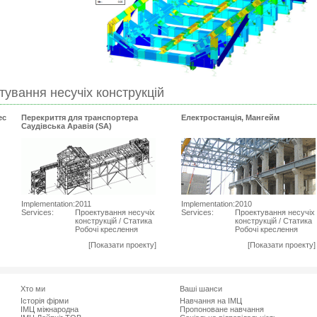
тування несучіх конструкцій
ес
Перекриття для транспортера
Електростанція, Мангейм
Саудiвська Аравiя (SA)
Implementation:
2011
Implementation:
2010
Services:
Проектування несучіх
Services:
Проектування несучіх
конструкцій / Статика
конструкцій / Статика
Робочі креслення
Робочі креслення
[Показати проекту]
[Показати проекту]
Хто ми
Ваші шанси
Історія фірми
Навчання на ІМЦ
ІМЦ міжнародна
Пропоноване навчання