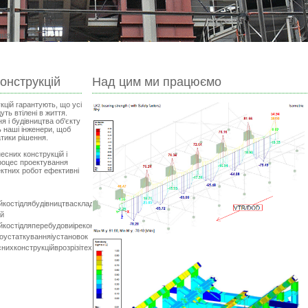
онструкцій
Над цим ми працюємо
цій гарантують, що усі
уть втілені в життя.
 і будівництва об'єкту
 наші інженери, щоб
атики рішення.
есних конструкцій і
роцес проектування
ектних робот ефективні
йкості
для
будівництва
складених
,
ій
йкості
для
перебудови
і
реконструкції
історичних
будівельних
фондів
о
устаткування
і
установок
сних
конструкцій
в
розрізі
технічної
і
економічної
ефективності