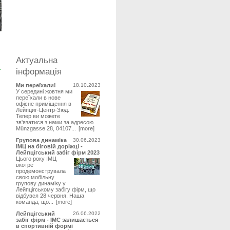
Актуальна
інформація
Ми переїхали!
18.10.2023
У середині жовтня ми
переїхали в нове
офісне приміщення в
Лейпциг-Центр-Зюд.
Тепер ви можете
зв'язатися з нами за адресою
Münzgasse 28, 04107...
[more]
Групова динаміка
30.06.2023
IМЦ на біговій доріжці -
Лейпцігський забіг фірм 2023
Цього року IМЦ
вкотре
продемонструвала
свою мобільну
групову динаміку у
Лейпцігському забігу фірм, що
відбувся 28 червня. Наша
команда, що...
[more]
Лейпцігський
26.06.2022
забіг фірм - IMC залишається
в спортивній формі