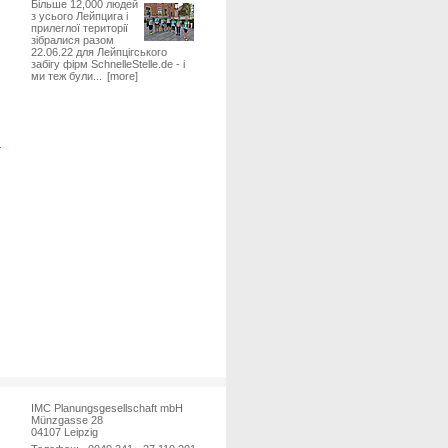
Більше 12,000 людей
з усього Лейпцига і
прилеглої території
зібралися разом
22.06.22 для Лейпцігського
забігу фірм SchnelleStelle.de - і
ми теж були...
[more]
IMC Planungsgesellschaft mbH
Münzgasse 28
04107 Leipzig