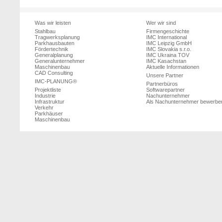
Was wir leisten
Wer wir sind
Stahlbau
Firmengeschichte
Tragwerksplanung
IMC International
Parkhausbauten
IMC Leipzig GmbH
Fördertechnik
IMC Slovakia s.r.o.
Generalplanung
IMC Ukraina TOV
Generalunternehmer
IMC Kasachstan
Maschinenbau
Aktuelle Informationen
CAD Consulting
Unsere Partner
IMC-PLANUNG®
Partnerbüros
Projektliste
Softwarepartner
Industrie
Nachunternehmer
Infrastruktur
Als Nachunternehmer bewerbe
Verkehr
Parkhäuser
Maschinenbau