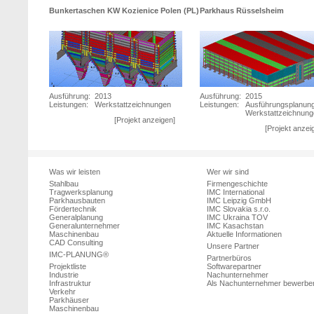
Bunkertaschen KW Kozienice Polen (PL)
Parkhaus Rüsselsheim
Ausführung:
2013
Ausführung:
2015
Leistungen:
Werkstattzeichnungen
Leistungen:
Ausführungsplanun
Werkstattzeichnun
[Projekt anzeigen]
[Projekt anzei
Was wir leisten
Wer wir sind
Stahlbau
Firmengeschichte
Tragwerksplanung
IMC International
Parkhausbauten
IMC Leipzig GmbH
Fördertechnik
IMC Slovakia s.r.o.
Generalplanung
IMC Ukraina TOV
Generalunternehmer
IMC Kasachstan
Maschinenbau
Aktuelle Informationen
CAD Consulting
Unsere Partner
IMC-PLANUNG®
Partnerbüros
Projektliste
Softwarepartner
Industrie
Nachunternehmer
Infrastruktur
Als Nachunternehmer bewerbe
Verkehr
Parkhäuser
Maschinenbau